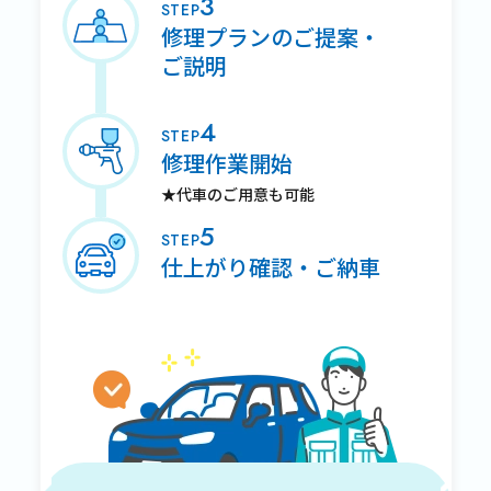
3
STEP
修理プランのご提案・
ご説明
4
STEP
修理作業開始
★代車のご用意も可能
5
STEP
仕上がり確認・ご納車