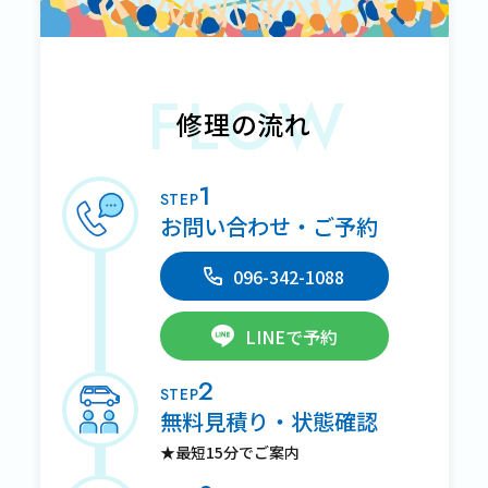
FLOW
修理の流れ
1
STEP
お問い合わせ・ご予約
096-342-1088
LINEで予約
2
STEP
無料見積り・状態確認
★最短15分でご案内