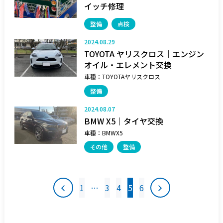
イッチ修理
整備
点検
2024.08.29
TOYOTA ヤリスクロス｜エンジン
オイル・エレメント交換
車種：
TOYOTAヤリスクロス
整備
2024.08.07
BMW X5｜タイヤ交換
車種：
BMWX5
その他
整備
投
1
…
3
4
5
6
稿
の
ペ