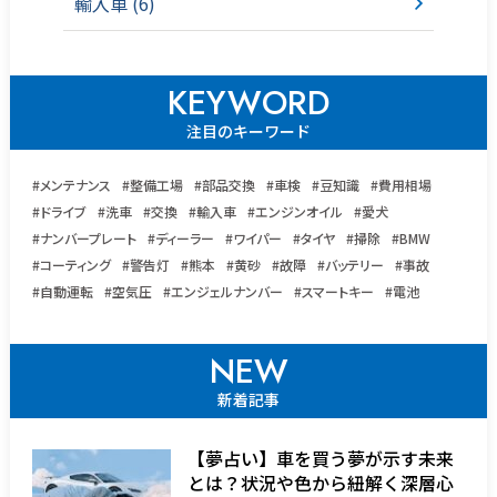
輸入車 (6)
KEYWORD
注目のキーワード
#メンテナンス
#整備工場
#部品交換
#車検
#豆知識
#費用相場
#ドライブ
#洗車
#交換
#輸入車
#エンジンオイル
#愛犬
#ナンバープレート
#ディーラー
#ワイパー
#タイヤ
#掃除
#BMW
#コーティング
#警告灯
#熊本
#黄砂
#故障
#バッテリー
#事故
#自動運転
#空気圧
#エンジェルナンバー
#スマートキー
#電池
NEW
新着記事
【夢占い】車を買う夢が示す未来
とは？状況や色から紐解く深層心