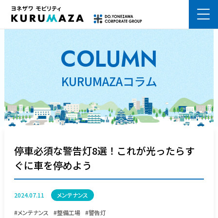
熊本市の車検はKURUMAZA ヨネザワモビリティ株式会社
COLUMN
KURUMAZAコラム
停車必須な警告灯8選！これが光ったらす
ぐに車を停めよう
2024.07.11
メンテナンス
#メンテナンス
#整備工場
#警告灯