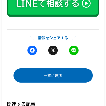
＼ 情報をシェアする ／
F
X
L
a
i
c
n
e
e
b
一覧に戻る
o
o
k
関連する記事