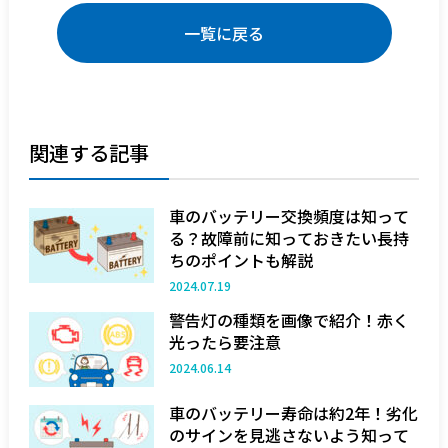
e
e
b
一覧に戻る
o
o
k
関連する記事
車のバッテリー交換頻度は知って
る？故障前に知っておきたい長持
ちのポイントも解説
2024.07.19
警告灯の種類を画像で紹介！赤く
光ったら要注意
2024.06.14
車のバッテリー寿命は約2年！劣化
のサインを見逃さないよう知って