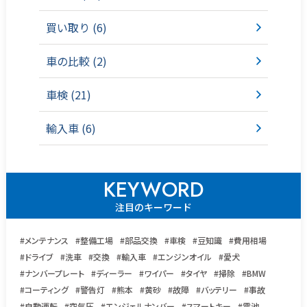
買い取り (6)
車の比較 (2)
車検 (21)
輸入車 (6)
KEYWORD
注目のキーワード
#メンテナンス
#整備工場
#部品交換
#車検
#豆知識
#費用相場
#ドライブ
#洗車
#交換
#輸入車
#エンジンオイル
#愛犬
#ナンバープレート
#ディーラー
#ワイパー
#タイヤ
#掃除
#BMW
#コーティング
#警告灯
#熊本
#黄砂
#故障
#バッテリー
#事故
#自動運転
#空気圧
#エンジェルナンバー
#スマートキー
#電池