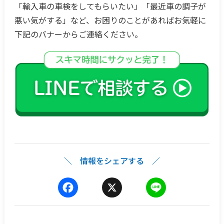
「輸入車の車検をしてもらいたい」「最近車の調子が
悪い気がする」など、お困りのことがあればお気軽に
下記のバナーからご連絡ください。
＼ 情報をシェアする ／
F
X
L
a
i
c
n